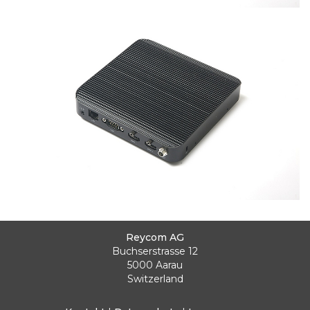
Reycom AG
Buchserstrasse 12
5000 Aarau
Switzerland