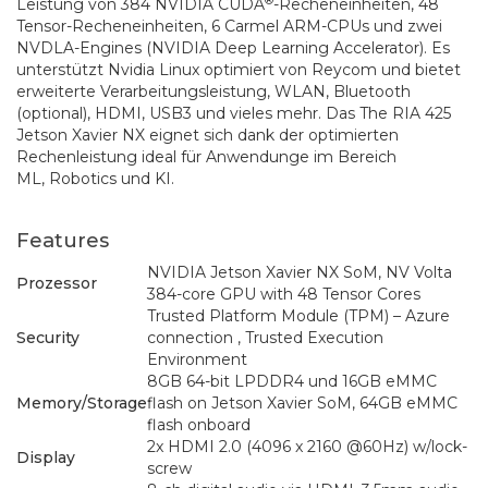
®
Leistung von 384 NVIDIA CUDA
-Recheneinheiten, 48
Tensor-Recheneinheiten, 6 Carmel ARM-CPUs und zwei
NVDLA-Engines (NVIDIA Deep Learning Accelerator). Es
unterstützt Nvidia Linux optimiert von Reycom und bietet
erweiterte Verarbeitungsleistung, WLAN, Bluetooth
(optional), HDMI, USB3 und vieles mehr. Das The RIA 425
Jetson Xavier NX eignet sich dank der optimierten
Rechenleistung ideal für Anwendunge im Bereich
ML, Robotics und KI.
Features
NVIDIA Jetson Xavier NX SoM, NV Volta
Prozessor
384-core GPU with 48 Tensor Cores
Trusted Platform Module (TPM) – Azure
Security
connection , Trusted Execution
Environment
8GB 64-bit LPDDR4 und 16GB eMMC
Memory/Storage
flash on Jetson Xavier SoM, 64GB eMMC
flash onboard
2x HDMI 2.0 (4096 x 2160 @60Hz) w/lock-
Display
screw