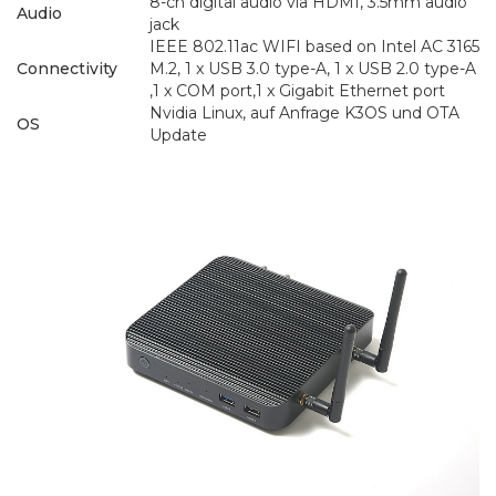
8-ch digital audio via HDMI, 3.5mm audio
Audio
jack
IEEE 802.11ac WIFI based on Intel AC 3165
Connectivity
M.2, 1 x USB 3.0 type-A, 1 x USB 2.0 type-A
,1 x COM port,1 x Gigabit Ethernet port
Nvidia Linux, auf Anfrage K3OS und OTA
OS
Update