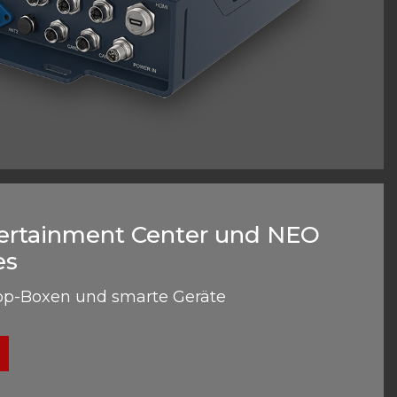
rtainment Center und NEO
es
Top-Boxen und smarte Geräte