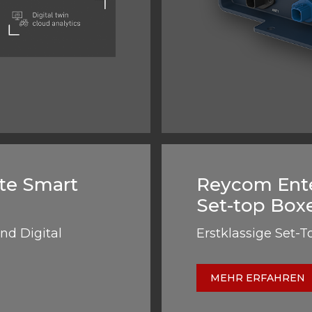
te Smart
Reycom Ente
Set-top Box
nd Digital
Erstklassige Set-
MEHR ERFAHREN