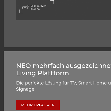
NEO mehrfach ausgezeichne
Living Plattform
Die perfekte Lösung für TV, Smart Home u
Signage
MEHR ERFAHREN