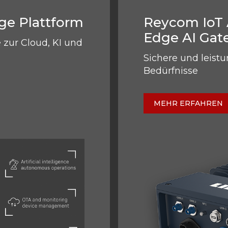
ge Plattform
Reycom IoT A
Edge AI Gat
e zur Cloud, KI und
Sichere und leistu
Bedürfnisse
MEHR ERFAHREN