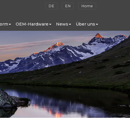
DE
EN
Home
form
OEM-Hardware
News
Über uns