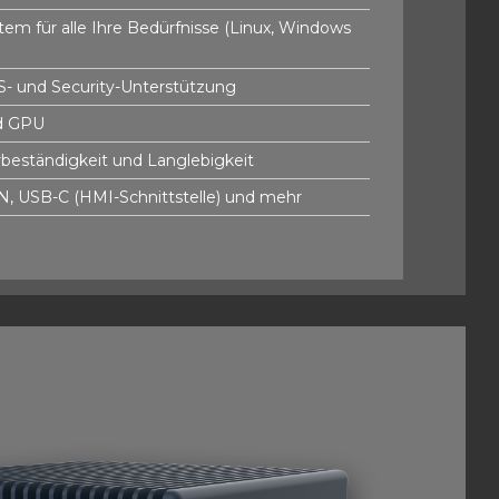
tem für alle Ihre Bedürfnisse (Linux, Windows
OS- und Security-Unterstützung
d GPU
eständigkeit und Langlebigkeit
AN, USB-C (HMI-Schnittstelle) und mehr