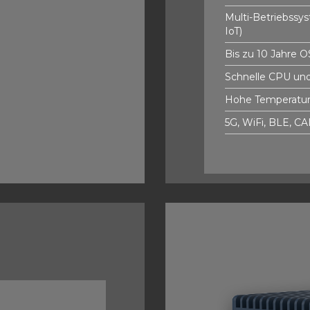
Multi-Betriebssys
IoT)
Bis zu 10 Jahre 
Schnelle CPU un
Hohe Temperaturb
5G, WiFi, BLE, C