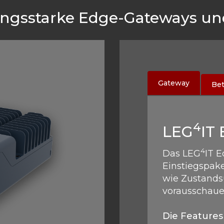
ungsstarke Edge-Gateways un
Gateway
Bet
4
LEG
IT
4
Das LEG
IT E
Einstiegspake
wie Zustand
vorausschau
Die Features