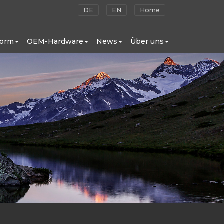
DE
EN
Home
form
OEM-Hardware
News
Über uns