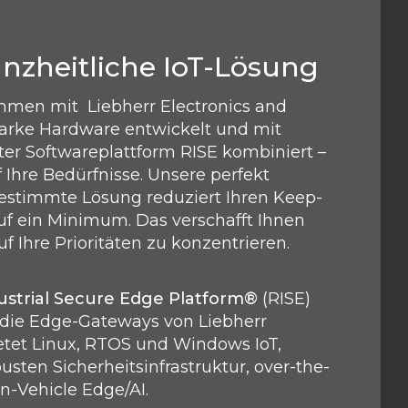
nzheitliche IoT-Lösung
men mit Liebherr Electronics and
tarke Hardware entwickelt und mit
rter Softwareplattform RISE kombiniert –
 Ihre Bedürfnisse. Unsere perfekt
estimmte Lösung reduziert Ihren Keep-
uf ein Minimum. Das verschafft Ihnen
uf Ihre Prioritäten zu konzentrieren.
strial Secure Edge Platform®
(RISE)
in die Edge-Gateways von Liebherr
ietet Linux, RTOS und Windows IoT,
busten Sicherheitsinfrastruktur, over-the-
In-Vehicle Edge/AI.