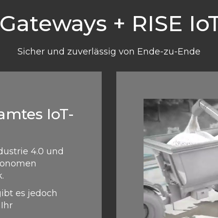
 Gateways + RISE Io
Sicher und zuverlässig von Ende-zu-Ende
samtes IoT-
dustrie 4.0 und
utonomen
.
ibt es jedoch
Ihr