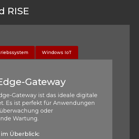
d RISE
riebssystem
Windows IoT
 Edge-Gateway
dge-Gateway ist das ideale digitale
t. Es ist perfekt für Anwendungen
süberwachung oder
ende Wartung.
 im Überblick: