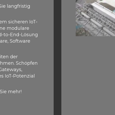
ie langfristig
em sicheren IoT-
eine modulare
nd-to-End-Lösung
are, Software
iten der
nehmen. Schöpfen
-Gateways,
s IoT-Potenzial
 Sie mehr!