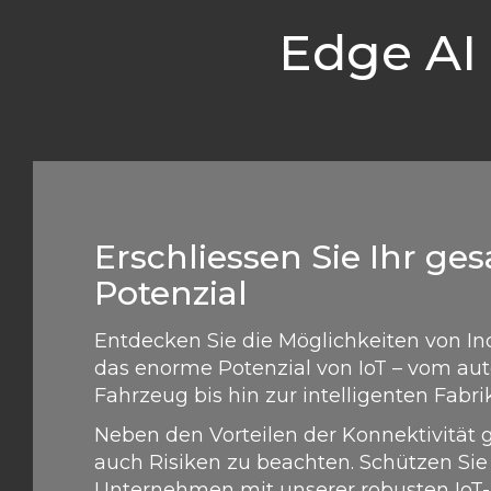
Edge AI
Erschliessen Sie Ihr ge
Potenzial
Entdecken Sie die Möglichkeiten von In
das enorme Potenzial von IoT – vom a
Fahrzeug bis hin zur intelligenten Fabrik
Neben den Vorteilen der Konnektivität g
auch Risiken zu beachten. Schützen Sie 
Unternehmen mit unserer robusten IoT-