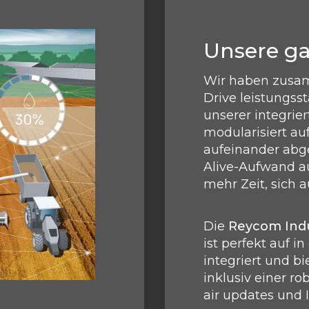
Unsere ga
Wir haben zusam
Drive leistungss
unserer integrie
modularisiert auf
aufeinander abg
Alive-Aufwand a
mehr Zeit, sich a
Die
Reycom Indu
ist perfekt auf 
integriert und b
inklusiv einer ro
air updates und 