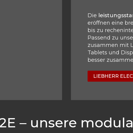
Die
leistungsst
eröffnen eine b
bis zu rechenin
Passend zu unse
zusammen mit Li
Tablets und Disp
besser zusamm
LIEBHERR ELE
E2E – unsere modula