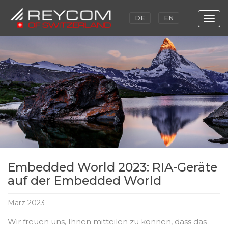
DE
EN
Togg
navig
Skip
to
main
content
Embedded World 2023: RIA-Geräte
auf der Embedded World
März 2023
Wir freuen uns, Ihnen mitteilen zu können, dass das