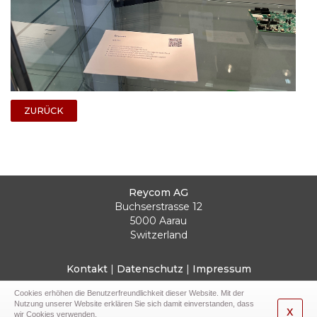
ZURÜCK
Reycom AG
Buchserstrasse 12
5000 Aarau
Switzerland
Kontakt
|
Datenschutz
|
Impressum
Cookies erhöhen die Benutzerfreundlichkeit dieser Website. Mit der
E-Mail
Nutzung unserer Website erklären Sie sich damit einverstanden, dass
x
wir Cookies verwenden.