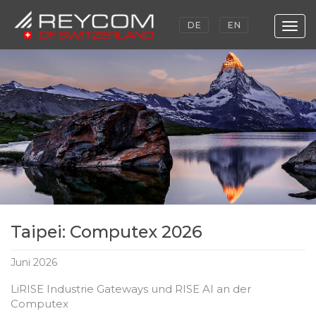
DE
EN
Togg
navig
Skip
to
main
content
Taipei: Computex 2026
Juni 2026
LiRISE Industrie Gateways und RISE AI an der
Computex